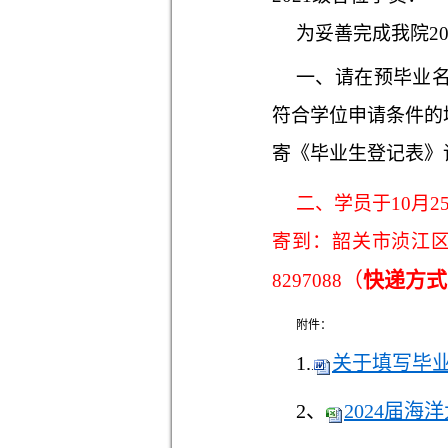
为妥善完成我院2
一、请在预毕业
符合学位申请条件的
寄《毕业生登记表》
二、
学员于10月
寄到：
韶关市浈江区
（
快递方式
8297088
附件：
1.
关于填写毕业
.
2、
2024届海洋